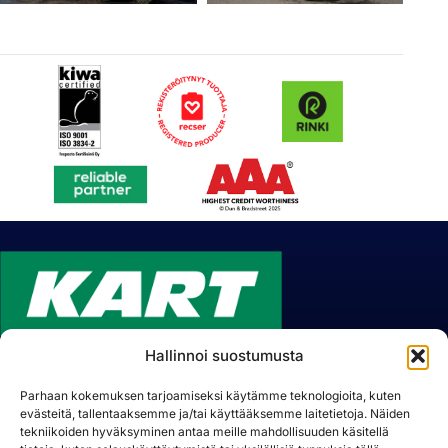
Hallinnoi suostumusta
Parhaan kokemuksen tarjoamiseksi käytämme teknologioita, kuten
Lummetie 8, 31400 Somero, Finland
evästeitä, tallentaaksemme ja/tai käyttääksemme laitetietoja. Näiden
Tel.
+358 (02) 7489 730
tekniikoiden hyväksyminen antaa meille mahdollisuuden käsitellä
Email:
kart@kart.fi