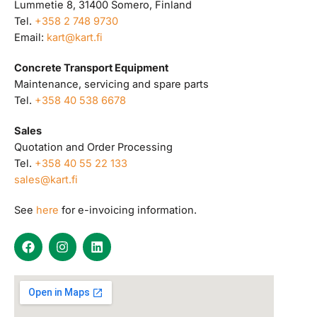
Lummetie 8, 31400 Somero, Finland
Tel.
+358 2 748 9730
Email:
kart@kart.fi
Concrete Transport Equipment
Maintenance, servicing and spare parts
Tel.
+358 40 538 6678
Sales
Quotation and Order Processing
Tel.
+358 40 55 22 133
sales@kart.fi
See
here
for e-invoicing information.
F
I
L
a
n
i
c
s
n
e
t
k
b
a
e
o
g
d
o
r
i