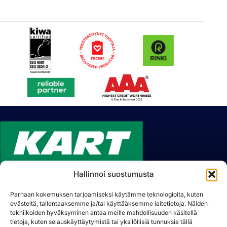
Hallinnoi suostumusta
Parhaan kokemuksen tarjoamiseksi käytämme teknologioita, kuten
Lummetie 8, 31400 Somero, Finland
evästeitä, tallentaaksemme ja/tai käyttääksemme laitetietoja. Näiden
Tel.
+358 (02) 7489 730
tekniikoiden hyväksyminen antaa meille mahdollisuuden käsitellä
Email:
kart@kart.fi
tietoja, kuten selauskäyttäytymistä tai yksilöllisiä tunnuksia tällä