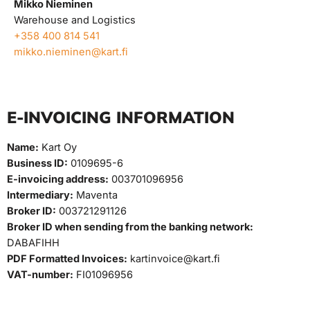
Mikko Nieminen
Warehouse and Logistics
+358 400 814 541
mikko.nieminen@kart.fi
E-INVOICING INFORMATION
Name:
Kart Oy
Business ID:
0109695-6
E-invoicing address:
003701096956
Intermediary:
Maventa
Broker ID:
003721291126
Broker ID when sending from the banking network:
DABAFIHH
PDF Formatted Invoices:
kartinvoice@kart.fi
VAT-number:
FI01096956