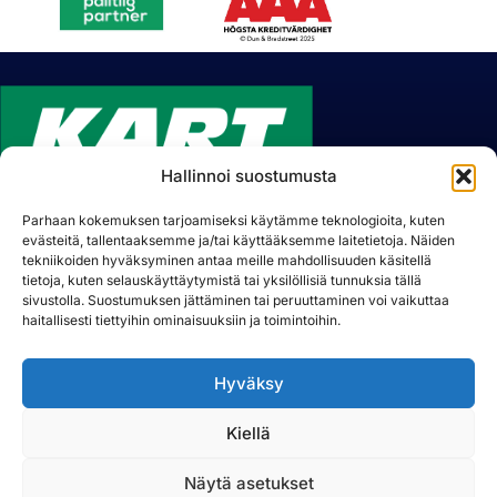
Hallinnoi suostumusta
Parhaan kokemuksen tarjoamiseksi käytämme teknologioita, kuten
evästeitä, tallentaaksemme ja/tai käyttääksemme laitetietoja. Näiden
Lummetie 8, 31400 Somero, Finland
tekniikoiden hyväksyminen antaa meille mahdollisuuden käsitellä
Tfn.
+358 (02) 7489 730
tietoja, kuten selauskäyttäytymistä tai yksilöllisiä tunnuksia tällä
E-post:
sivustolla. Suostumuksen jättäminen tai peruuttaminen voi vaikuttaa
kart@kart.fi
haitallisesti tiettyihin ominaisuuksiin ja toimintoihin.
Oy Kart Ab är en finsk designer och tillverkare av
Hyväksy
specialmaskiner och produktionsverktyg. Vi fokuserar på
tillverkning av betongutrustning och miljöteknik samt
Kiellä
specialiserade lösningar genom vår beställningsverkstad.
Näytä asetukset