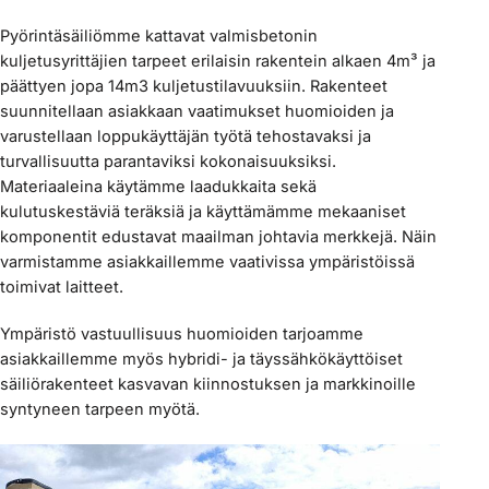
Pyörintäsäiliömme kattavat valmisbetonin
kuljetusyrittäjien tarpeet erilaisin rakentein alkaen 4m³ ja
päättyen jopa 14m3 kuljetustilavuuksiin. Rakenteet
suunnitellaan asiakkaan vaatimukset huomioiden ja
varustellaan loppukäyttäjän työtä tehostavaksi ja
turvallisuutta parantaviksi kokonaisuuksiksi.
Materiaaleina käytämme laadukkaita sekä
kulutuskestäviä teräksiä ja käyttämämme mekaaniset
komponentit edustavat maailman johtavia merkkejä. Näin
varmistamme asiakkaillemme vaativissa ympäristöissä
toimivat laitteet.
Ympäristö vastuullisuus huomioiden tarjoamme
asiakkaillemme myös hybridi- ja täyssähkökäyttöiset
säiliörakenteet kasvavan kiinnostuksen ja markkinoille
syntyneen tarpeen myötä.