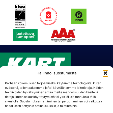
Hallinnoi suostumusta
Parhaan kokemuksen tarjoamiseksi käytämme teknologioita, kuten
evästeitä, tallentaaksemme ja/tai käyttääksemme laitetietoja. Näiden
Lummetie 8, 31400 Somero
tekniikoiden hyväksyminen antaa meille mahdollisuuden käsitellä
Puh.
(02) 7489 730
tietoja, kuten selauskäyttäytymistä tai yksilöllisiä tunnuksia tällä
Sähköposti:
sivustolla. Suostumuksen jättäminen tai peruuttaminen voi vaikuttaa
kart@kart.fi
haitallisesti tiettyihin ominaisuuksiin ja toimintoihin.