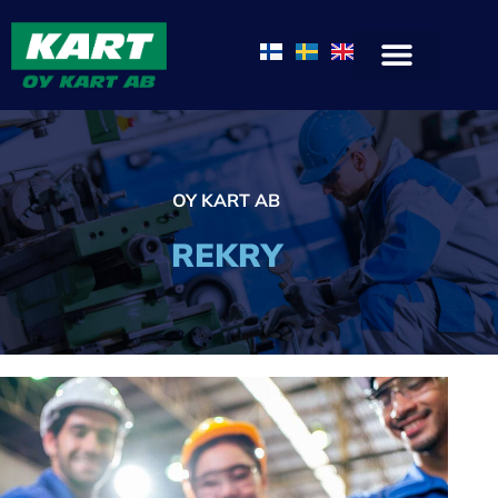
Siirry
sisältöön
OY KART AB
REKRY