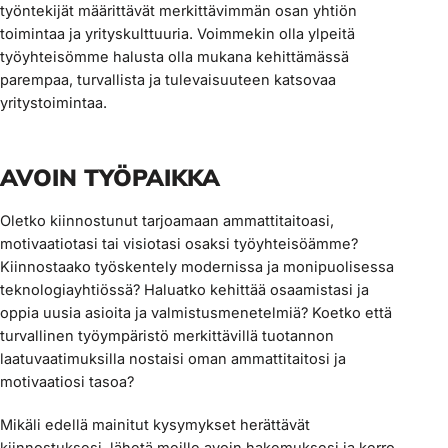
työntekijät määrittävät merkittävimmän osan yhtiön
toimintaa ja yrityskulttuuria. Voimmekin olla ylpeitä
työyhteisömme halusta olla mukana kehittämässä
parempaa, turvallista ja tulevaisuuteen katsovaa
yritystoimintaa.
AVOIN TYÖPAIKKA
Oletko kiinnostunut tarjoamaan ammattitaitoasi,
motivaatiotasi tai visiotasi osaksi työyhteisöämme?
Kiinnostaako työskentely modernissa ja monipuolisessa
teknologiayhtiössä? Haluatko kehittää osaamistasi ja
oppia uusia asioita ja valmistusmenetelmiä? Koetko että
turvallinen työympäristö merkittävillä tuotannon
laatuvaatimuksilla nostaisi oman ammattitaitosi ja
motivaatiosi tasoa?
Mikäli edellä mainitut kysymykset herättävät
kiinnostuksesi, lähetä meille avoin hakemuksesi ja kerro