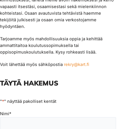
vapaasti itsestäsi, osaamisestasi sekä mielenkiinnon
kohteistasi. Osaan avautuvista tehtävistä haemme
tekijöitä julkisesti ja osaan omia verkostojamme
hyödyntäen.
Tarjoamme myös mahdollisuuksia oppia ja kehittää
ammattitaitoa koulutussopimuksella tai
oppisopimuskoulutuksella. Kysy rohkeasti lisää.
Voit lähettää myös sähköpostia
rekry@kart.fi
TÄYTÄ HAKEMUS
"
*
" näyttää pakolliset kentät
Nimi
*